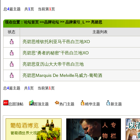
总
4
篇主题 共
1
页 当前第
1
页
>>
>>
现在位置：
论坛首页
>>
品牌论坛
品牌索引_L
亮碧思
状态
主题列表
亮碧思维钦托利亚马干邑白兰地XO
亮碧思“勇者的秘密”干邑白兰地XO
亮碧思亚历山大大帝干邑白兰地
亮碧思Marquis De Melville马威力-葡萄酒
总
4
篇主题 共
1
页 当前第
1
页
总固顶帖
固顶主题
热门主题
精华主题
新主题