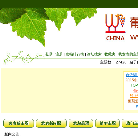
登录
|
注册
|
发帖排行榜
|
论坛搜索
|
收藏夹
|
我发表的主
主题数： 27428 | 贴子数
台依湖
201
TO
葡
线上
葡萄
版内公告：